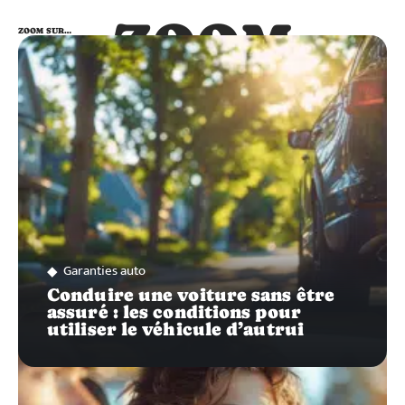
ZOOM
ZOOM SUR…
SUR…
Garanties auto
Conduire une voiture sans être
assuré : les conditions pour
utiliser le véhicule d’autrui