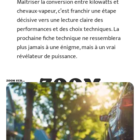
Maîtriser la conversion entre kilowatts et
chevaux-vapeur, c’est franchir une étape
décisive vers une lecture claire des
performances et des choix techniques. La
prochaine fiche technique ne ressemblera
plus jamais à une énigme, mais à un vrai
révélateur de puissance.
ZOOM
ZOOM SUR…
SUR…