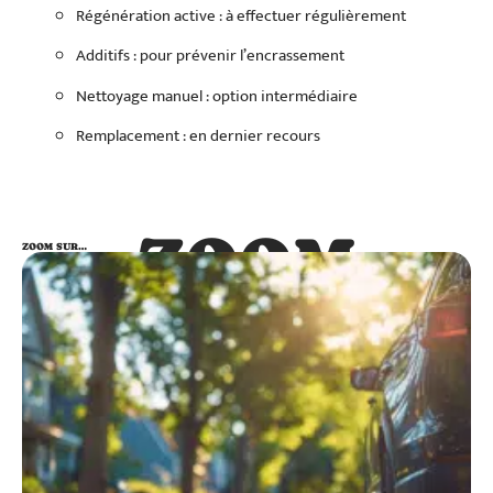
Régénération active : à effectuer régulièrement
Additifs : pour prévenir l’encrassement
Nettoyage manuel : option intermédiaire
Remplacement : en dernier recours
ZOOM
ZOOM SUR…
SUR…