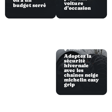
on a un
voiture
budget serré
d’occasion
4 roues
Adoptez la
sécurité
hivernale
avec les
chaînes neige
michelin easy
grip