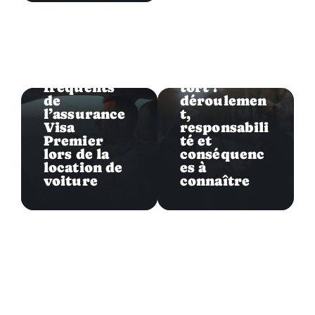
Garanties auto
Garanties auto
Les écueils
Accident en
fréquents
tort :
de
déroulemen
l’assurance
t,
Visa
responsabili
Premier
té et
lors de la
conséquenc
location de
es à
voiture
connaître