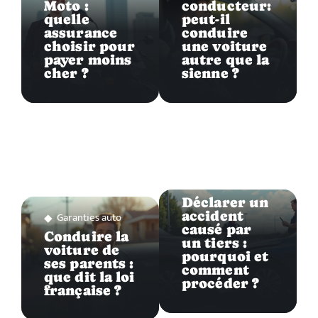
Moto :
conducteur:
quelle
peut-il
assurance
conduire
choisir pour
une voiture
payer moins
autre que la
cher ?
sienne ?
Garanties auto
Déclarer un
accident
Garanties auto
causé par
Conduire la
un tiers :
voiture de
pourquoi et
ses parents :
comment
que dit la loi
procéder ?
française ?