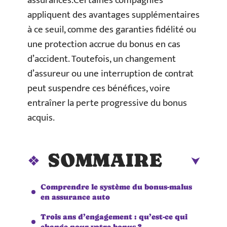
assurances.Certaines compagnies
appliquent des avantages supplémentaires
à ce seuil, comme des garanties fidélité ou
une protection accrue du bonus en cas
d’accident. Toutefois, un changement
d’assureur ou une interruption de contrat
peut suspendre ces bénéfices, voire
entraîner la perte progressive du bonus
acquis.
SOMMAIRE
Comprendre le système du bonus-malus
en assurance auto
Trois ans d’engagement : qu’est-ce qui
change pour votre bonus ?