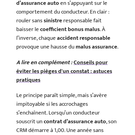
d’assurance auto
en s’appuyant sur le
comportement du conducteur. En clair :
rouler sans
sinistre
responsable fait
baisser le
coefficient bonus malus
. À
l’inverse, chaque
accident responsable
provoque une hausse du
malus assurance
.
A lire en complément :
Conseils pour
éviter les pièges d'un constat : astuces
pratiques
Le principe paraît simple, mais s’avère
impitoyable si les accrochages
s’enchaînent. Lorsqu’un conducteur
souscrit un
contrat d’assurance auto
, son
CRM démarre à 1,00. Une année sans