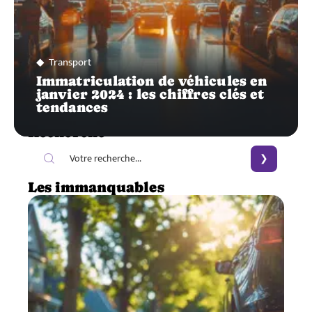
Transport
Immatriculation de véhicules en
janvier 2024 : les chiffres clés et
tendances
Recherche
Les immanquables