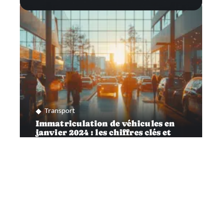
Transport
Immatriculation de véhicules en
janvier 2024 : les chiffres clés et
tendances
Contact
Mentions Légales
Sitemap