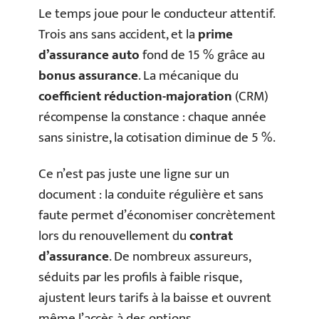
Le temps joue pour le conducteur attentif.
Trois ans sans accident, et la
prime
d’assurance auto
fond de 15 % grâce au
bonus assurance
. La mécanique du
coefficient réduction-majoration
(CRM)
récompense la constance : chaque année
sans sinistre, la cotisation diminue de 5 %.
Ce n’est pas juste une ligne sur un
document : la conduite régulière et sans
faute permet d’économiser concrètement
lors du renouvellement du
contrat
d’assurance
. De nombreux assureurs,
séduits par les profils à faible risque,
ajustent leurs tarifs à la baisse et ouvrent
même l’accès à des options