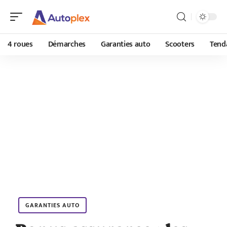
4 roues
Démarches
Garanties auto
Scooters
Tend
GARANTIES AUTO