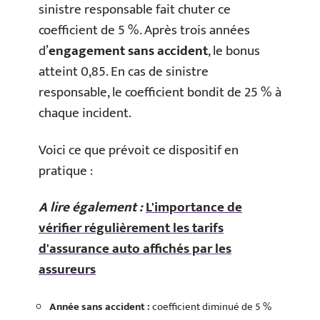
sinistre responsable fait chuter ce
coefficient de 5 %. Après trois années
d’
engagement sans accident
, le bonus
atteint 0,85. En cas de sinistre
responsable, le coefficient bondit de 25 % à
chaque incident.
Voici ce que prévoit ce dispositif en
pratique :
A lire également :
L'importance de
vérifier régulièrement les tarifs
d'assurance auto affichés par les
assureurs
Année sans accident :
coefficient diminué de 5 %