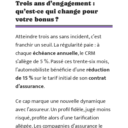
Trois ans d’engagement :
qu’est-ce qui change pour
votre bonus ?
Atteindre trois ans sans incident, c’est
franchir un seuil. La régularité paie : à
chaque
échéance annuelle
, le CRM
s’allège de 5 %. Passé ces trente-six mois,
l’automobiliste bénéficie d’une
réduction
de 15 %
sur le tarif initial de son
contrat
d’assurance
.
Ce cap marque une nouvelle dynamique
avec l’assureur. Un profil fidèle, jugé moins
risqué, profite alors d’une tarification
allégée. Les compagnies d’assurance le