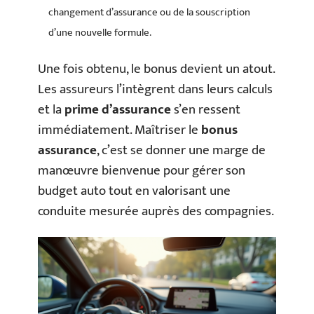
changement d’assurance ou de la souscription
d’une nouvelle formule.
Une fois obtenu, le bonus devient un atout.
Les assureurs l’intègrent dans leurs calculs
et la
prime d’assurance
s’en ressent
immédiatement. Maîtriser le
bonus
assurance
, c’est se donner une marge de
manœuvre bienvenue pour gérer son
budget auto tout en valorisant une
conduite mesurée auprès des compagnies.