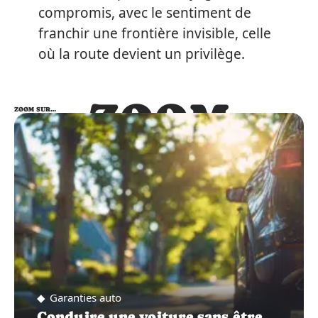
compromis, avec le sentiment de
franchir une frontière invisible, celle
où la route devient un privilège.
ZOOM
ZOOM SUR…
SUR…
Garanties auto
Conduire une voiture sans être