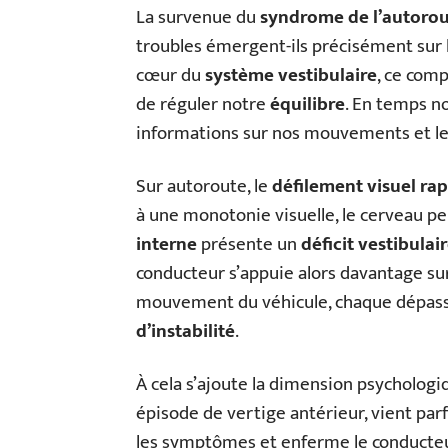
La survenue du
syndrome de l’autoro
troubles émergent-ils précisément sur l
cœur du
système vestibulaire
, ce comp
de réguler notre
équilibre
. En temps no
informations sur nos mouvements et le
Sur autoroute, le
défilement visuel ra
à une monotonie visuelle, le cerveau peine
interne
présente un
déficit vestibulai
conducteur s’appuie alors davantage sur
mouvement du véhicule, chaque dépasse
d’instabilité
.
À cela s’ajoute la dimension psychologi
épisode de vertige antérieur, vient pa
les symptômes et enferme le conducteu