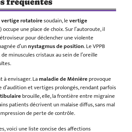
es fréquentes
n
vertige rotatoire
soudain, le
vertige
 occupe une place de choix. Sur l’autoroute, il
e rétroviseur pour déclencher une violente
mpagnée d’un
nystagmus de position
. Le VPPB
de minuscules cristaux au sein de l’oreille
ltes.
t à envisager. La
maladie de Ménière
provoque
se d’audition et vertiges prolongés, rendant parfois
tibulaire
brouille, elle, la frontière entre migraine
tains patients décrivent un malaise diffus, sans mal
impression de perte de contrôle.
, voici une liste concise des affections