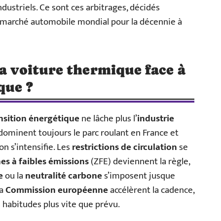
ustriels. Ce sont ces arbitrages, décidés
du marché automobile mondial pour la décennie à
la voiture thermique face à
que ?
nsition énergétique
ne lâche plus l’
industrie
dominent toujours le parc roulant en France et
n s’intensifie. Les
restrictions de circulation
se
es à faibles émissions
(ZFE) deviennent la règle,
e
ou la
neutralité carbone
s’imposent jusque
la
Commission européenne
accélèrent la cadence,
s habitudes plus vite que prévu.