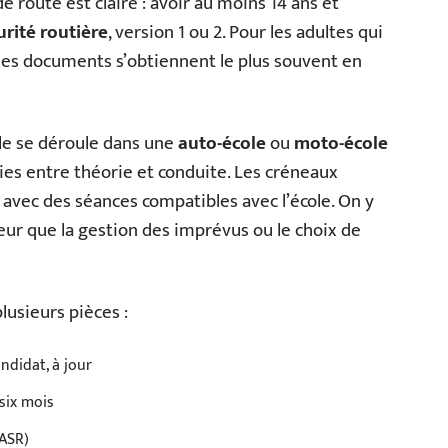
e de route est claire : avoir au moins 14 ans et
urité routière
, version 1 ou 2. Pour les adultes qui
s. Ces documents s’obtiennent le plus souvent en
Elle se déroule dans une
auto-école
ou
moto-école
ies entre théorie et conduite. Les créneaux
 avec des séances compatibles avec l’école. On y
teur que la gestion des imprévus ou le choix de
plusieurs pièces :
ndidat, à jour
 six mois
 ASR)