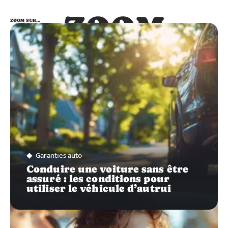
ZOOM
ZOOM SUR…
SUR…
Garanties auto
Conduire une voiture sans être
assuré : les conditions pour
utiliser le véhicule d’autrui