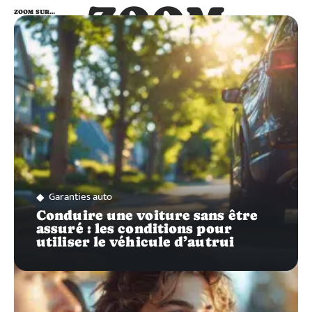
ZOOM
ZOOM SUR…
SUR…
Garanties auto
Conduire une voiture sans être
assuré : les conditions pour
utiliser le véhicule d’autrui